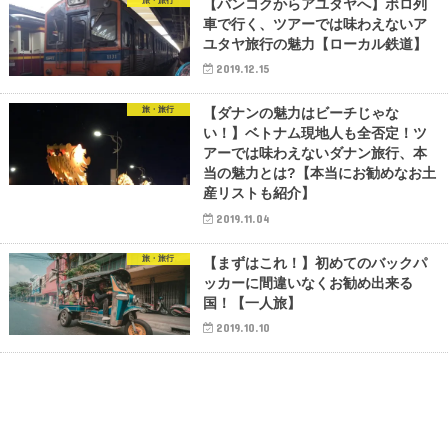
旅・旅行
【バンコクからアユタヤへ】ボロ列
車で行く、ツアーでは味わえないア
ユタヤ旅行の魅力【ローカル鉄道】
2019.12.15
旅・旅行
【ダナンの魅力はビーチじゃな
い！】ベトナム現地人も全否定！ツ
アーでは味わえないダナン旅行、本
当の魅力とは?【本当にお勧めなお土
産リストも紹介】
2019.11.04
旅・旅行
【まずはこれ！】初めてのバックパ
ッカーに間違いなくお勧め出来る
国！【一人旅】
2019.10.10