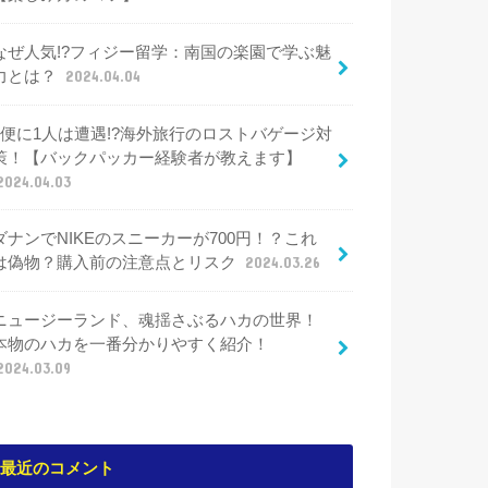
なぜ人気!?フィジー留学：南国の楽園で学ぶ魅
力とは？
2024.04.04
4便に1人は遭遇!?海外旅行のロストバゲージ対
策！【バックパッカー経験者が教えます】
2024.04.03
ダナンでNIKEのスニーカーが700円！？これ
は偽物？購入前の注意点とリスク
2024.03.26
ニュージーランド、魂揺さぶるハカの世界！
本物のハカを一番分かりやすく紹介！
2024.03.09
最近のコメント