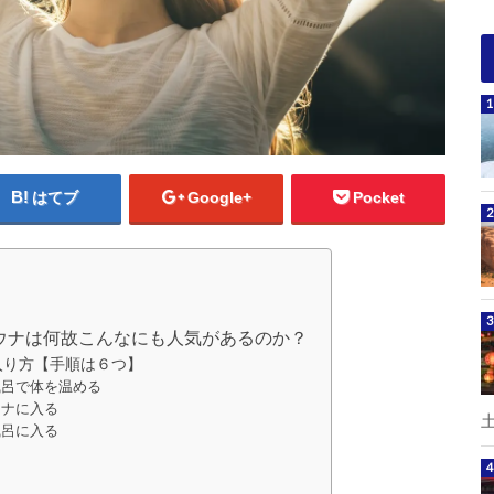
はてブ
Google+
Pocket
ウナは何故こんなにも人気があるのか？
入り方【手順は６つ】
風呂で体を温める
ウナに入る
風呂に入る