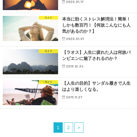
2020.01.17
ライフ
本当に効くストレス解消法！簡単！
しかも数百円！【何故こんなにも人
気があるのか？】
2020.01.01
ライフ
【ラオス】人生に疲れた人は何故バ
ンビエンに魅了されるのか？
2019.12.24
ライフ
【人生の目的】サンダル履きで人生
はより楽しくなる。
2019.11.27
1
2
>