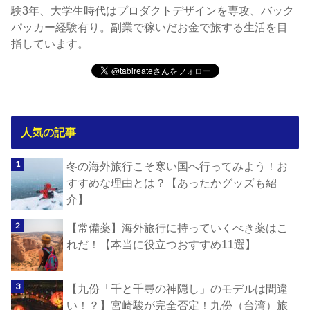
験3年、大学生時代はプロダクトデザインを専攻、バック
パッカー経験有り。副業で稼いだお金で旅する生活を目
指しています。
人気の記事
冬の海外旅行こそ寒い国へ行ってみよう！お
すすめな理由とは？【あったかグッズも紹
介】
【常備薬】海外旅行に持っていくべき薬はこ
れだ！【本当に役立つおすすめ11選】
【九份「千と千尋の神隠し」のモデルは間違
い！？】宮崎駿が完全否定！九份（台湾）旅