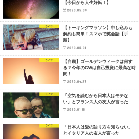
【今日から人生好転！】
2020.05.09
ライフ
【トーキングマラソン】申し込みも
解約も簡単！スマホで英会話【手
順】
2020.05.01
ライフ
【自粛】ゴールデンウィークは何す
る？今年のGWは自己投資に最高な時
間！
2020.04.27
ライフ
「空気を読むから日本人はモテな
い」とフランス人の友人が言った
2020.01.18
ライフ
「日本人は愛の語り方を知らない」
とイタリア人の友人が言った